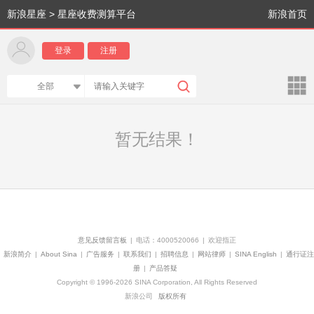
新浪星座
>
星座收费测算平台
新浪首页
登录
注册
l
A
全部
K
暂无结果！
意见反馈留言板
|
电话：4000520066
|
欢迎指正
新浪简介
|
About Sina
|
广告服务
|
联系我们
|
招聘信息
|
网站律师
|
SINA English
|
通行证注
册
|
产品答疑
Copyright
©
1996-2026
SINA Corporation, All Rights Reserved
新浪公司
版权所有